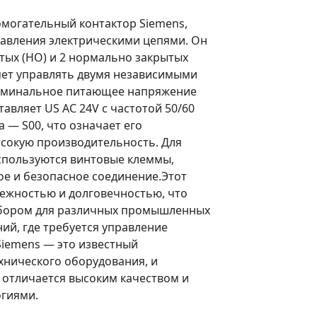
омогательный контактор Siemens,
авления электрическими цепями. Он
тых (НО) и 2 нормально закрытых
ляет управлять двумя независимыми
оминальное питающее напряжение
тавляет US AC 24V с частотой 50/60
а — S00, что означает его
сокую производительность. Для
спользуются винтовые клеммы,
е и безопасное соединение.Этот
дежностью и долговечностью, что
ыбором для различных промышленных
ий, где требуется управление
Siemens — это известный
хнического оборудования, и
 отличается высоким качеством и
гиями.