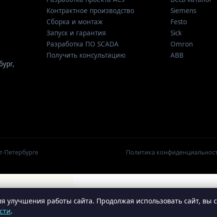
Контрактное производство
Siemens
Сборка и монтаж
Festo
Запуск и гарантия
Sick
Разработка ПО SCADA
Omron
Получить консультацию
ABB
бург
,
т-Петербурге
Политика конфиденциальнос
я улучшения работы сайта. Продолжая использовать сайт, вы 
сти
.