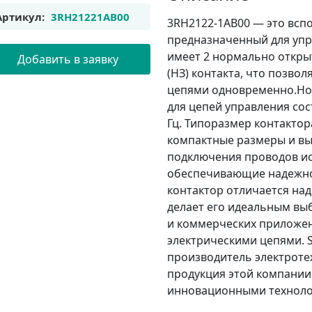
Артикул:
3RH21221AB00
3RH2122-1AB00 — это всп
предназначенный для упр
имеет 2 нормально откры
Добавить в заявку
(НЗ) контакта, что позво
цепями одновременно.Н
для цепей управления сос
Гц. Типоразмер контактор
компактные размеры и вы
подключения проводов и
обеспечивающие надежно
контактор отличается на
делает его идеальным в
и коммерческих приложен
электрическими цепями. 
производитель электроте
продукция этой компании
инновационными техноло