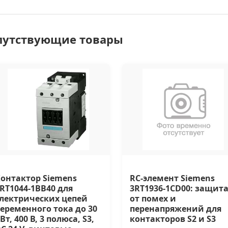
путствующие товары
онтактор Siemens
RC-элемент Siemens
RT1044-1BB40 для
3RT1936-1CD00: защит
лектрических цепей
от помех и
еременного тока до 30
перенапряжений для
Вт, 400 В, 3 полюса, S3,
контакторов S2 и S3