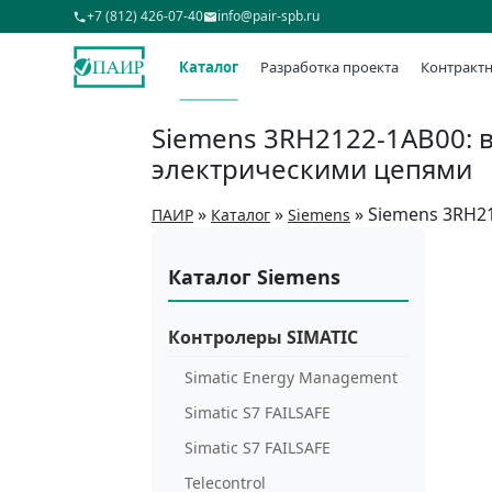
+7 (812) 426-07-40
info@pair-spb.ru
Каталог
Разработка проекта
Контрактн
Siemens 3RH2122-1AB00: 
электрическими цепями
»
»
»
Siemens 3RH2
ПАИР
Каталог
Siemens
Каталог Siemens
Контролеры SIMATIC
Simatic Energy Management
Simatic S7 FAILSAFE
Simatic S7 FAILSAFE
Telecontrol