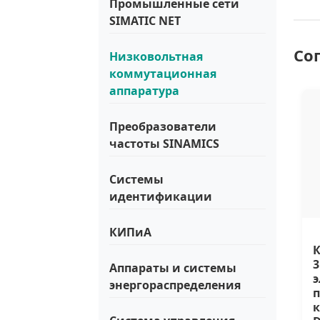
Промышленные сети
SIMATIC NET
Со
Низковольтная
коммутационная
аппаратура
Преобразователи
частоты SINAMICS
Системы
идентификации
КИПиА
К
3
Аппараты и системы
э
энергораспределения
п
к