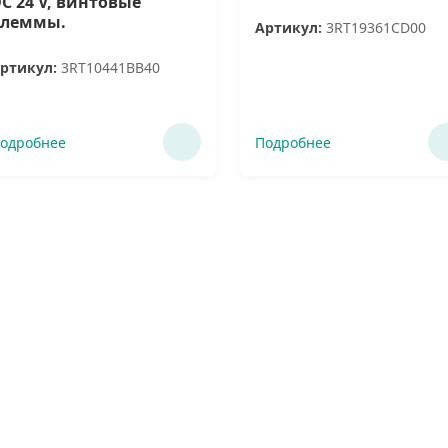
C 24 V, винтовые
клеммы.
Артикул:
3RT19361CD00
ртикул:
3RT10441BB40
одробнее
Подробнее