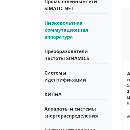
Промышленные сети
SIMATIC NET
Низковольтная
коммутационная
аппаратура
Преобразователи
частоты SINAMICS
Системы
в
идентификации
5
з
КИПиА
ц
Аппараты и системы
энергораспределения
А