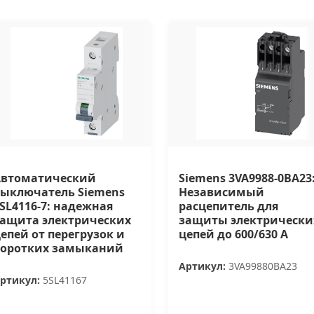
Автоматический
Siemens 3VA9988-0BA23
ыключатель Siemens
Независимый
SL4116-7: надежная
расцепитель для
ащита электрических
защиты электрически
епей от перегрузок и
цепей до 600/630 A
коротких замыканий
Артикул:
3VA99880BA23
ртикул:
5SL41167