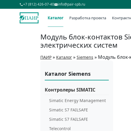
+7 (812) 426-07-40
info@pair-spb.ru
Каталог
Разработка проекта
Контрактн
Модуль блок-контактов S
электрических систем
»
»
»
Модуль блок-к
ПАИР
Каталог
Siemens
Каталог Siemens
Контролеры SIMATIC
Simatic Energy Management
Simatic S7 FAILSAFE
Simatic S7 FAILSAFE
Telecontrol