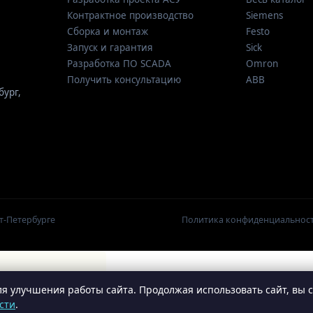
Контрактное производство
Siemens
Сборка и монтаж
Festo
Запуск и гарантия
Sick
Разработка ПО SCADA
Omron
Получить консультацию
ABB
бург
,
т-Петербурге
Политика конфиденциальнос
я улучшения работы сайта. Продолжая использовать сайт, вы 
сти
.