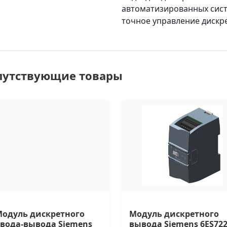
автоматизированных систе
точное управление дискр
путствующие товары
одуль дискретного
Модуль дискретного
вода-вывода Siemens
вывода Siemens 6ES722