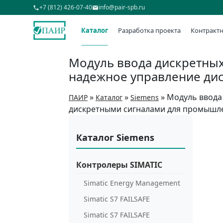
+7 (812) 426-07-40
info@pair-spb.ru
Каталог
Разработка проекта
Контрактн
Модуль ввода дискретных
надежное управление ди
»
»
»
Модуль ввода 
ПАИР
Каталог
Siemens
дискретными сигналами для промышл
Каталог Siemens
Контролеры SIMATIC
Simatic Energy Management
Simatic S7 FAILSAFE
Simatic S7 FAILSAFE