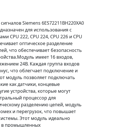
 сигналов Siemens 6ES72211BH220XA0
едназначен для использования с
ми CPU 222, CPU 224, CPU 226 и CPU
печивает оптическое разделение
пей, что обеспечивает безопасность
ойства.Модуль имеет 16 входов,
яжением 24В. Каждая группа входов
нус, что облегчает подключение и
тот модуль позволяет подключать
акие как датчики, концевые
угие устройства, которые могут
нтральный процессор для
ическому разделению цепей, модуль
омех и перегрузок, что повышает
системы. Этот модуль идеально
я в промышленных