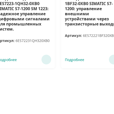
ES7223-1QH32-0XB0
1BF32-0XB0 SIMATIC S7-
IMATIC S7-1200 SM 1223:
1200: управление
адежное управление
внешними
цифровыми сигналами
устройствами через
для промышленных
транзисторные выхо
истем.
Артикул:
6ES72221BF320XB
ртикул:
6ES72231QH320XB0
одробнее
Подробнее