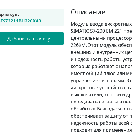
Описание
Артикул:
6ES72211BH220XA0
Модуль ввода дискретных
SIMATIC S7-200 EM 221 пр
центральными процессора
Добавить в заявку
226XM. Этот модуль обес
внешних и внутренних це
и надежность работы устр
которые работают с напр
имеет общий плюс или ми
управление сигналами. Э
дискретные устройства, т
выключатели, кнопки и др
передавать сигналы в це
обработки.Благодаря опт
обеспечивает защиту от п
надежность работы всей 
подходит для применени