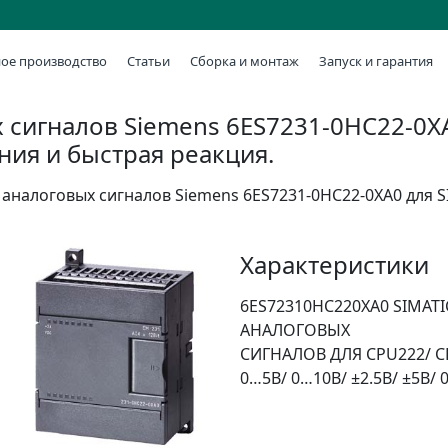
ое производство
Статьи
Сборка и монтаж
Запуск и гарантия
сигналов Siemens 6ES7231-0HC22-0XA0
ния и быстрая реакция.
аналоговых сигналов Siemens 6ES7231-0HC22-0XA0 для S
Характеристики
6ES72310HC220XA0 SIMATI
АНАЛОГОВЫХ
СИГНАЛОВ ДЛЯ CPU222/ C
0…5В/ 0…10В/ ±2.5В/ ±5В/ 