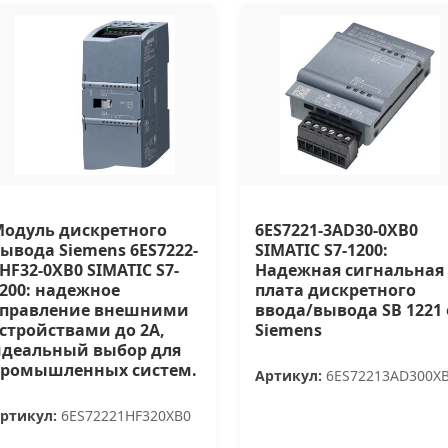
одуль дискретного
6ES7221-3AD30-0XB0
ывода Siemens 6ES7222-
SIMATIC S7-1200:
HF32-0XB0 SIMATIC S7-
Надежная сигнальная
200: надежное
плата дискретного
управление внешними
ввода/вывода SB 1221 
стройствами до 2А,
Siemens
идеальный выбор для
промышленных систем.
Артикул:
6ES72213AD300X
ртикул:
6ES72221HF320XB0