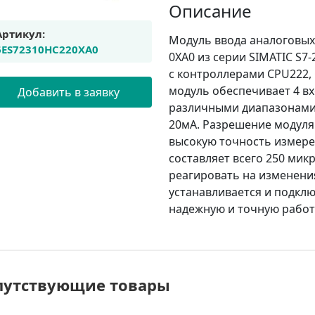
Описание
Артикул:
Модуль ввода аналоговых
6ES72310HC220XA0
0XA0 из серии SIMATIC S7
с контроллерами CPU222,
модуль обеспечивает 4 вх
Добавить в заявку
различными диапазонами из
20мА. Разрешение модуля 
высокую точность измере
составляет всего 250 мик
реагировать на изменени
устанавливается и подклю
надежную и точную работ
путствующие товары