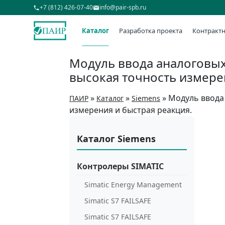
+7 (812) 426-07-40
info@pair-spb.ru
Каталог
Разработка проекта
Контрактн
Модуль ввода аналоговых 
высокая точность измере
»
»
»
Модуль ввода 
ПАИР
Каталог
Siemens
измерения и быстрая реакция.
Каталог Siemens
Контролеры SIMATIC
Simatic Energy Management
Simatic S7 FAILSAFE
Simatic S7 FAILSAFE