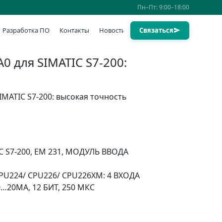
Пн–Пт: 9:00–18:00
Разработка ПО
Контакты
Новости
Связаться
 для SIMATIC S7-200:
IMATIC S7-200: высокая точность
C S7-200, EM 231, МОДУЛЬ ВВОДА
PU224/ CPU226/ CPU226XM: 4 ВХОДА
0…20МА, 12 БИТ, 250 МКС