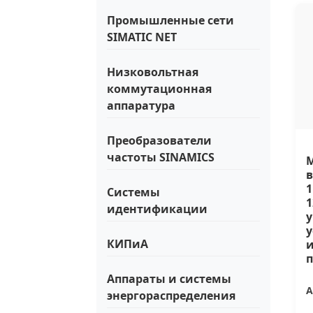
Промышленные сети
SIMATIC NET
Низковольтная
коммутационная
аппаратура
Преобразователи
частоты SINAMICS
М
в
1
Системы
1
идентификации
у
КИПиА
Аппараты и системы
А
энергораспределения