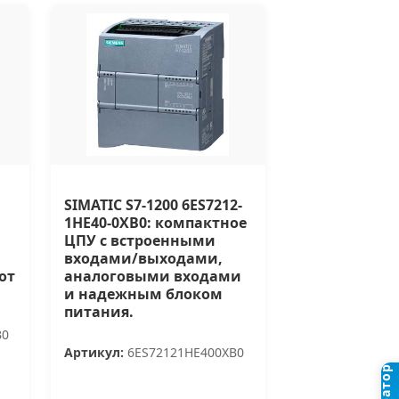
SIMATIC S7-1200 6ES7212-
1HE40-0XB0: компактное
ЦПУ с встроенными
входами/выходами,
от
аналоговыми входами
и надежным блоком
питания.
B0
Артикул:
6ES72121HE400XB0