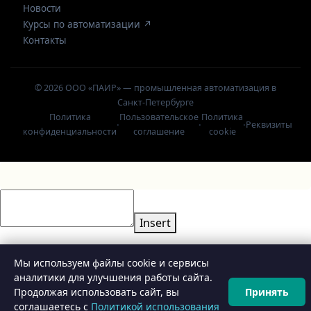
Новости
Курсы по автоматизации ↗
Контакты
© 2026 ООО «ПАИР» — промышленная автоматизация в
Санкт-Петербурге
Политика
Пользовательское
Политика
·
·
·
Реквизиты
конфиденциальности
соглашение
cookie
Insert
Мы используем файлы cookie и сервисы
аналитики для улучшения работы сайта.
Продолжая использовать сайт, вы
Принять
⚙️
Конфигуратор
соглашаетесь с
Политикой использования