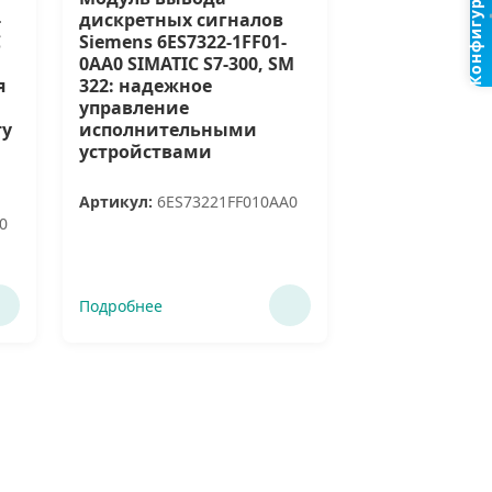
Конфигуратор
-
дискретных сигналов
C
Siemens 6ES7322-1FF01-
0AA0 SIMATIC S7-300, SM
я
322: надежное
управление
ту
исполнительными
устройствами
Артикул:
6ES73221FF010AA0
0
Подробнее