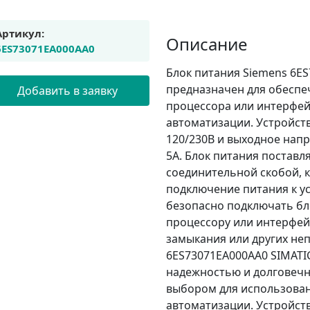
Артикул:
Описание
6ES73071EA000AA0
Блок питания Siemens 6ES
предназначен для обеспе
Добавить в заявку
процессора или интерфей
автоматизации. Устройст
120/230В и выходное нап
5А. Блок питания поставл
соединительной скобой, 
подключение питания к ус
безопасно подключать бл
процессору или интерфей
замыкания или других не
6ES73071EA000AA0 SIMATIC
надежностью и долговечн
выбором для использова
автоматизации. Устройст