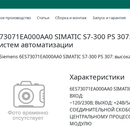
ое производство
Статьи
Сборка и монтаж
Запуск и гарантия
73071EA000AA0 SIMATIC S7-300 PS 307
систем автоматизации
Siemens 6ES73071EA000AA0 SIMATIC S7-300 PS 307: высо
Характеристики
6ES73071EA000AA0 SIMATIC
ВХОД:
~120/230В; ВЫХОД: =24В
СОЕДИНИТЕЛЬНОЙ СКОБ
ЦЕНТРАЛЬНОМУ ПРОЦЕС
МОДУЛЮ