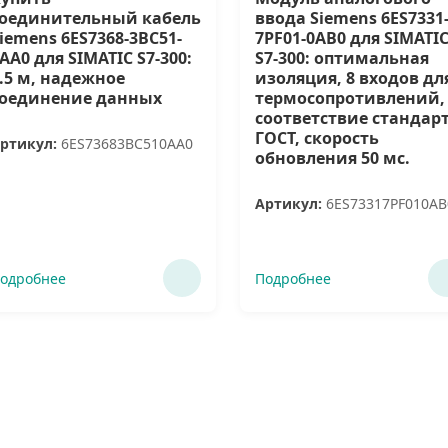
соединительный кабель
ввода Siemens 6ES7331
iemens 6ES7368-3BC51-
7PF01-0AB0 для SIMATI
AA0 для SIMATIC S7-300:
S7-300: оптимальная
.5 м, надежное
изоляция, 8 входов дл
соединение данных
термосопротивлений,
соответствие стандар
ГОСТ, скорость
ртикул:
6ES73683BC510AA0
обновления 50 мс.
Артикул:
6ES73317PF010AB
одробнее
Подробнее