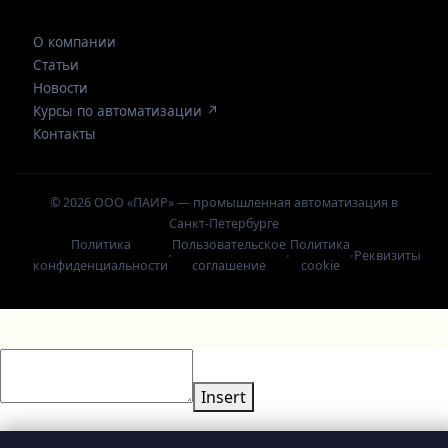
О компании
Статьи
Новости
Курсы по автоматизации ↗
Контакты
© 2026 ООО «ПАИР» — промышленная автоматизация в
Санкт-Петербурге
Политика
Пользовательское
Политика
·
·
·
Реквизиты
конфиденциальности
соглашение
cookie
Insert