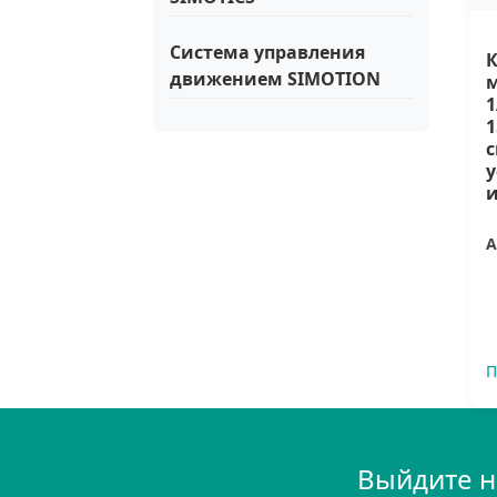
Система управления
движением SIMOTION
м
1
1
с
у
и
А
П
Выйдите н