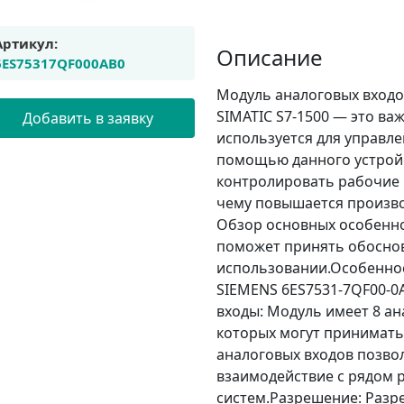
Артикул:
Описание
6ES75317QF000AB0
Модуль аналоговых входо
SIMATIC S7-1500 — это ва
Добавить в заявку
используется для управл
помощью данного устрой
контролировать рабочие 
чему повышается произво
Обзор основных особенно
поможет принять обосно
использовании.Особеннос
SIEMENS 6ES7531-7QF00-0A
входы: Модуль имеет 8 а
которых могут принимать 
аналоговых входов позво
взаимодействие с рядом 
систем.Разрешение: Разр