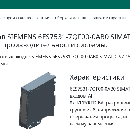
ое производство
Статьи
Сборка и монтаж
Запуск и гарантия
в SIEMENS 6ES7531-7QF00-0AB0 SIMAT
 производительности системы.
овых входов SIEMENS 6ES7531-7QF00-0AB0 SIMATIC S7-1
емы.
Характеристики
6ES7531-7QF00-0AB0 SIMAT
входов, AI
8xU/I/R/RTD BA, разрешени
группе из 8, напряжение о
прерывания процесса, вк
клемму заземления,