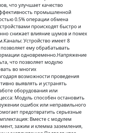
ов, что улучшает качество
эффективность промышленной
ностью 0.5% операции обмена
стройствами происходят быстро и
енно снижает влияние шумов и помех
м.Каналы: Устройство имеет 8
то позволяет ему обрабатывать
ормации одновременно.Напряжение
ьта, что позволяет модулю
вать во многих
лагодаря возможности проведения
тивно выявлять и устранять
аботе оборудования или
есса: Модуль способен остановить
аружении ошибок или неправильного
омогает предотвратить серьезные
мплектация: Вместе с модулем
емент, зажим и клемма заземления,