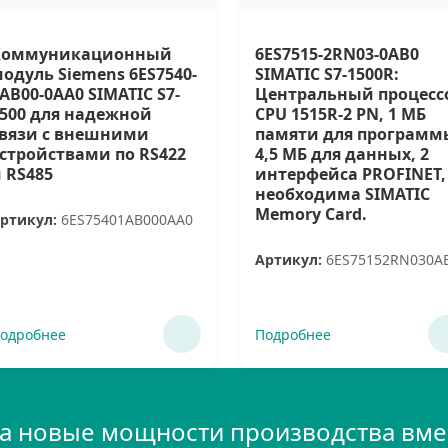
Коммуникационный
6ES7515-2RN03-0AB0
одуль Siemens 6ES7540-
SIMATIC S7-1500R:
AB00-0AA0 SIMATIC S7-
Центральный процесс
500 для надежной
CPU 1515R-2 PN, 1 МБ
вязи с внешними
памяти для программ
стройствами по RS422
4,5 МБ для данных, 2
 RS485
интерфейса PROFINET,
необходима SIMATIC
Memory Card.
ртикул:
6ES75401AB000AA0
Артикул:
6ES75152RN030A
одробнее
Подробнее
а новые мощности производства вмес