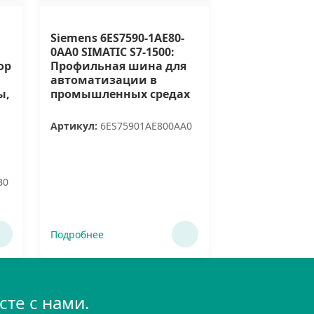
Siemens 6ES7590-1AE80-
0AA0 SIMATIC S7-1500:
ор
Профильная шина для
автоматизации в
ы,
промышленных средах
Артикул:
6ES75901AE800AA0
B0
Подробнее
те с нами.