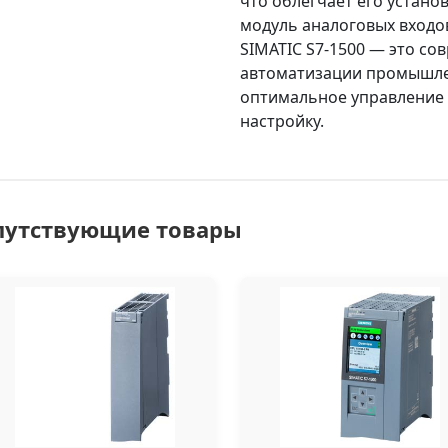
что облегчает его устано
модуль аналоговых входо
SIMATIC S7-1500 — это с
автоматизации промышле
оптимальное управление 
настройку.
путствующие товары