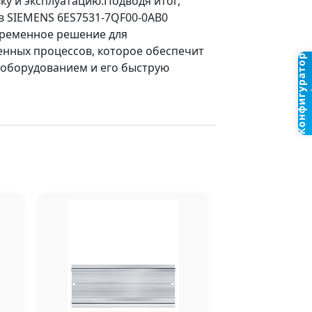
вку и эксплуатацию.Подводя итог,
в SIEMENS 6ES7531-7QF00-0AB0
овременное решение для
нных процессов, которое обеспечит
Конфигуратор
оборудованием и его быструю