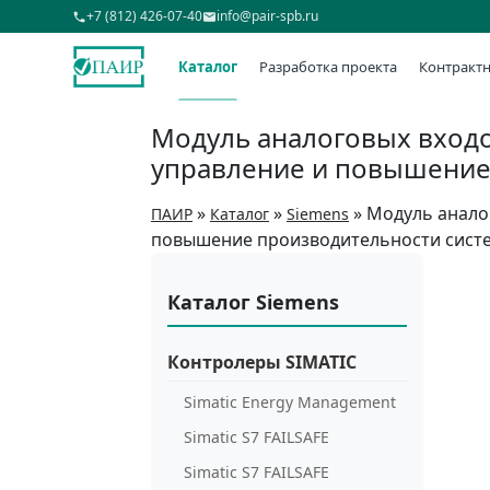
+7 (812) 426-07-40
info@pair-spb.ru
Каталог
Разработка проекта
Контрактн
Модуль аналоговых входо
управление и повышение
»
»
»
Модуль аналог
ПАИР
Каталог
Siemens
повышение производительности сист
Каталог Siemens
Контролеры SIMATIC
Simatic Energy Management
Simatic S7 FAILSAFE
Simatic S7 FAILSAFE