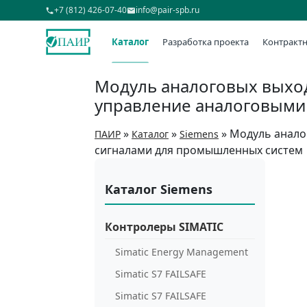
+7 (812) 426-07-40
info@pair-spb.ru
Каталог
Разработка проекта
Контрактн
Модуль аналоговых выход
управление аналоговыми
»
»
»
Модуль анало
ПАИР
Каталог
Siemens
сигналами для промышленных систем
Каталог Siemens
Контролеры SIMATIC
Simatic Energy Management
Simatic S7 FAILSAFE
Simatic S7 FAILSAFE