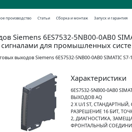
ое производство
Статьи
Сборка и монтаж
Запуск и гарантия
ов Siemens 6ES7532-5NB00-0AB0 SIMA
 сигналами для промышленных сист
говых выходов Siemens 6ES7532-5NB00-0AB0 SIMATIC S7-
Характеристики
6ES7532-5NB00-0AB0 SIM
ВЫХОДОВ AQ
2 X U/I ST, СТАНДАРТНЫЙ
РАЗРЕШЕНИЕ 16 БИТ, ТОЧН
2, ДИАГНОСТИКА, ЗАМЕЩ
ФРОНТАЛЬНЫЙ СОЕДИНИ