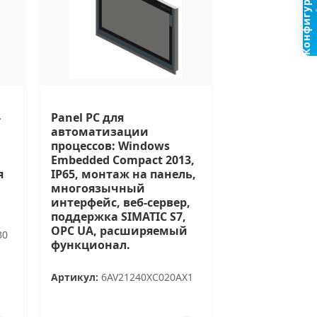
Конфигуратор
-
Panel PC для
автоматизации
процессов: Windows
Embedded Compact 2013,
я
IP65, монтаж на панель,
многоязычный
интерфейс, веб-сервер,
поддержка SIMATIC S7,
OPC UA, расширяемый
B0
функционал.
Артикул:
6AV21240XC020AX1