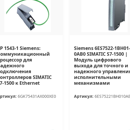
P 1543-1 Siemens:
Siemens 6ES7522-1BH01
Коммуникационный
0AB0 SIMATIC S7-1500 |
роцессор для
Модуль цифрового
надежного
выхода для точного и
подключения
надежного управлени
онтроллеров SIMATIC
исполнительными
7-1500 к Ethernet
механизмами
ртикул:
6GK75431AX000XE0
Артикул:
6ES75221BH010A