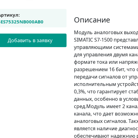
Артикул:
Описание
6ES75325NB000AB0
Модуль аналоговых выход
SIMATIC S7-1500 представ
Добавить в заявку
управляющими системами 
для управления двумя кан
формате тока или напряж
разрешением 16 бит, что
передачи сигналов от уп
исполнительным устройст
0,3%, что гарантирует ст
данных, особенно в усло
сред.Модуль имеет 2 кана
канала, что дает возмож
аналоговых сигналов. Та
является наличие диагно
обеспечивают надежную 