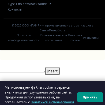
Курсы по автоматизации ↗
Контакты
© 2026 ООО «ПАИР» — промышленная автоматизация в
Санкт-Петербурге
Политика
Пользовательское
Политика
·
·
·
Реквизиты
конфиденциальности
соглашение
cookie
Insert
Мы используем файлы cookie и сервисы
аналитики для улучшения работы сайта.
Продолжая использовать сайт, вы
Принять
⚙️
Конфигуратор
соглашаетесь с
Политикой использования