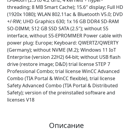
i5-8400H (2.5 to 4.2 GHz; 4 kernels + hyper-
threading; 8 MB Smart Cache); 15.6″ display; Full HD
(1920x 1080); WLAN 802.11ac & Bluetooth V5.0; DVD
+/-RW; UHD Graphics 630; 1x 16 GB DDR4 SD-RAM
SO-DIMM; 512 GB SSD SATA (2.5″); without S5
interface, without S5-EPROMMER Power cable with
power plug: Europe; Keyboard: QWERTZ/QWERTY
(Germany); without NVME (M.2); Windows 11 IoT
Enterprise (version 22H2) 64-bit; without USB flash
drive (restore image; D&D) trial license STEP 7
Professional Combo; trial license WinCC Advanced
Combo (TIA Portal & WinCC flexible), trial license
Safety Advanced Combo (TIA Portal & Distributed
Safety); version of the preinstalled software and
licenses V18
Описание