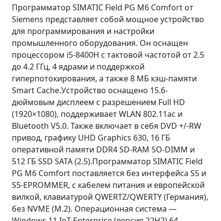
Программатор SIMATIC Field PG M6 Comfort от
Siemens представляет собой мощное устройство
для программирования и настройки
промышленного оборудования. Он оснащен
процессором i5-8400H с тактовой частотой от 2.5
до 4.2 ГГц, 4 ядрами и поддержкой
гиперпотокирования, а также 8 МБ кэш-памяти
Smart Cache.Устройство оснащено 15.6-
дюймовым дисплеем с разрешением Full HD
(1920×1080), поддерживает WLAN 802.11ac и
Bluetooth V5.0. Также включает в себя DVD +/-RW
привод, графику UHD Graphics 630, 16 ГБ
оперативной памяти DDR4 SD-RAM SO-DIMM и
512 ГБ SSD SATA (2.5).Программатор SIMATIC Field
PG M6 Comfort поставляется без интерфейса S5 и
S5-EPROMMER, с кабелем питания и европейской
вилкой, клавиатурой QWERTZ/QWERTY (Германия),
без NVME (M.2). Операционная система —
Windows 11 IoT Enterprise (версия 22H2) 64-