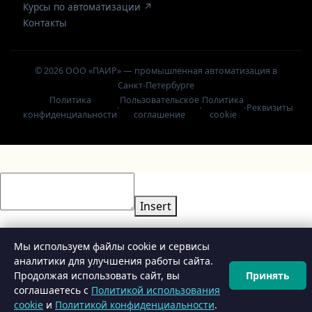
Курсы по автоматизации ↗
Контакты
© 2026 ООО «ПАИР» — промышленная автоматизация в
Санкт-Петербурге
Политика
Пользовательское
Политика
·
·
·
Реквизиты
конфиденциальности
соглашение
cookie
Insert
Мы используем файлы cookie и сервисы
аналитики для улучшения работы сайта.
Продолжая использовать сайт, вы
Принять
⚙️
Конфигуратор
соглашаетесь с
Политикой использования
cookie
и
Политикой конфиденциальности
.