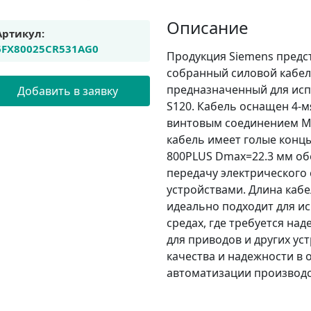
Описание
Артикул:
6FX80025CR531AG0
Продукция Siemens предс
собранный силовой кабель
предназначенный для исп
Добавить в заявку
S120. Кабель оснащен 4-м
винтовым соединением M5
кабель имеет голые кон
800PLUS Dmax=22.3 мм об
передачу электрического
устройствами. Длина кабе
идеально подходит для 
средах, где требуется на
для приводов и других ус
качества и надежности в 
автоматизации производс