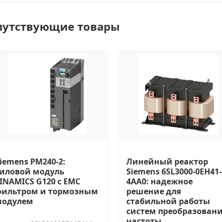
путствующие товары
iemens PM240-2:
Линейный реактор
иловой модуль
Siemens 6SL3000-0EH41-
INAMICS G120 с EMC
4AA0: надежное
фильтром и тормозным
решение для
модулем
стабильной работы
систем преобразован
частоты.