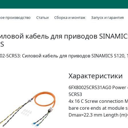
ое производство
Статьи
Сборка и монтаж
Запуск и гарантия
иловой кабель для приводов SINAMICS 
S
02-5CR53: Силовой кабель для приводов SINAMICS S120,
Характеристики
6FX80025CR531AG0 Power c
5CR53
4x 16 C Screw connection 
bare core ends at modul
Dmax=22.3 mm Length (m)= 0