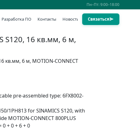
Пн–Пт: 9:00–18:00
Разработка ПО
Контакты
Новости
Связаться
S120, 16 кв.мм, 6 м,
 16 кв.мм, 6 м, MOTION-CONNECT
able pre-assembled type: 6FX8002-
M50/1PH813 for SINAMICS S120, with
e side MOTION-CONNECT 800PLUS
 + 0 + 6 + 0