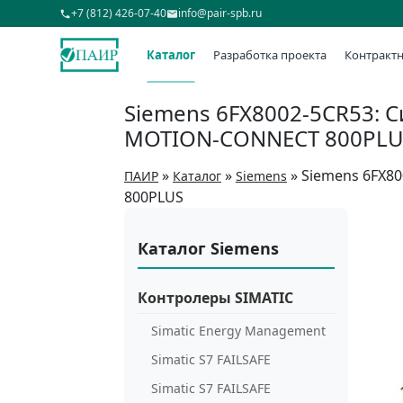
+7 (812) 426-07-40
info@pair-spb.ru
Каталог
Разработка проекта
Контрактн
Siemens 6FX8002-5CR53: С
MOTION-CONNECT 800PLU
»
»
»
Siemens 6FX80
ПАИР
Каталог
Siemens
800PLUS
Каталог Siemens
Контролеры SIMATIC
Simatic Energy Management
Simatic S7 FAILSAFE
Simatic S7 FAILSAFE