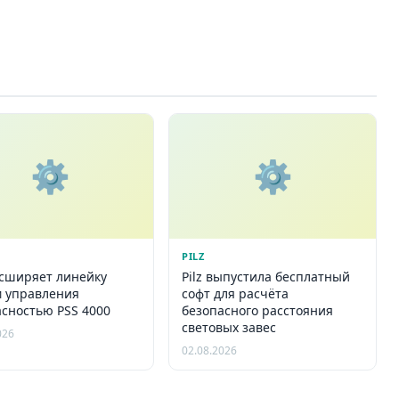
⚙️
⚙️
PILZ
асширяет линейку
Pilz выпустила бесплатный
м управления
софт для расчёта
асностью PSS 4000
безопасного расстояния
световых завес
026
02.08.2026