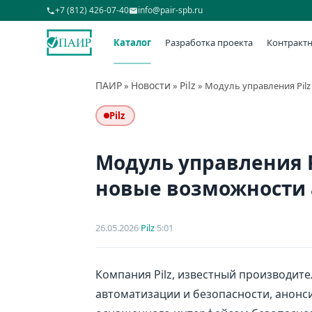
+7 (812) 426-07-40
info@pair-spb.ru
Каталог
Разработка проекта
Контрактн
ПАИР
Новости
Pilz
»
»
»
Модуль управления Pilz
Pilz
Модуль управления Pi
новые возможности
26.05.2026
·
Pilz
·
5:01
Компания Pilz, известный производи
автоматизации и безопасности, анонс