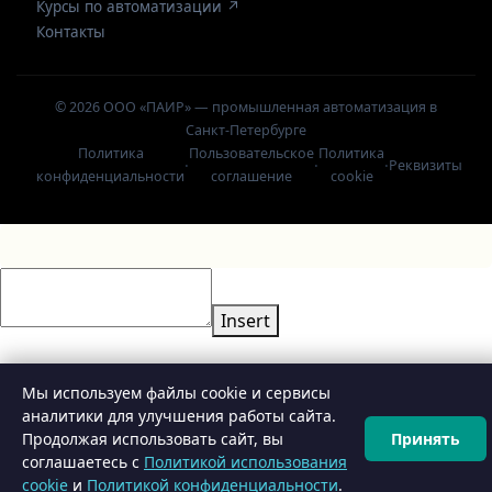
Курсы по автоматизации ↗
Контакты
© 2026 ООО «ПАИР» — промышленная автоматизация в
Санкт-Петербурге
Политика
Пользовательское
Политика
·
·
·
Реквизиты
конфиденциальности
соглашение
cookie
Insert
Мы используем файлы cookie и сервисы
аналитики для улучшения работы сайта.
Продолжая использовать сайт, вы
Принять
⚙️
Конфигуратор
соглашаетесь с
Политикой использования
cookie
и
Политикой конфиденциальности
.