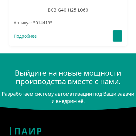
BCB G40 H25 L060
Артикул: 50144195
Подробнее
Выйдите на новые мощности
производства вместе с нами.
Разработаем систему автоматизации под Ваши задачи
и внедрим её.
ПАИР