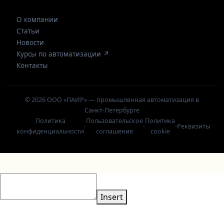
О компании
Статьи
Новости
Курсы по автоматизации ↗
Контакты
© 2026 ООО «ПАИР» — промышленная автоматизация в
Санкт-Петербурге
Политика
Пользовательское
Политика
·
·
·
Реквизиты
конфиденциальности
соглашение
cookie
Insert