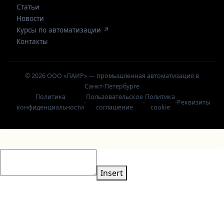
Статьи
Новости
Курсы по автоматизации ↗
Контакты
© 2026 ООО «ПАИР» — промышленная автоматизация в
Санкт-Петербурге
Политика
Пользовательское
Политика
·
·
·
Реквизиты
конфиденциальности
соглашение
cookie
Insert