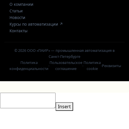
О компании
Статьи
Новости
Курсы по автоматизации ↗
Контакты
© 2026 ООО «ПАИР» — промышленная автоматизация в
Санкт-Петербурге
Политика
Пользовательское
Политика
·
·
·
Реквизиты
конфиденциальности
соглашение
cookie
Insert