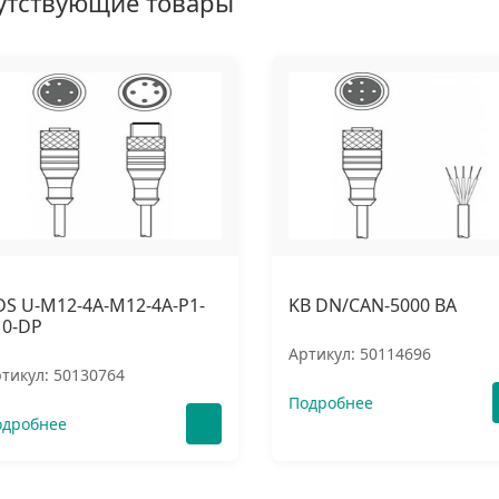
утствующие товары
DS U-M12-4A-M12-4A-P1-
KB DN/CAN-5000 BA
10-DP
Артикул: 50114696
тикул: 50130764
Подробнее
одробнее