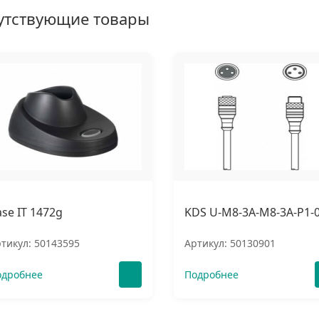
утствующие товары
se IT 1472g
KDS U-M8-3A-M8-3A-P1-
тикул: 50143595
Артикул: 50130901
одробнее
Подробнее