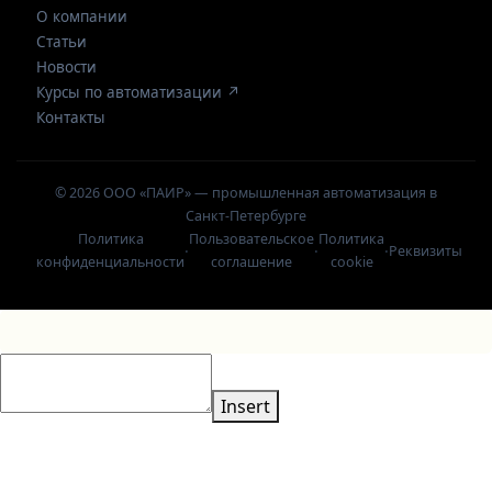
О компании
Статьи
Новости
Курсы по автоматизации ↗
Контакты
© 2026 ООО «ПАИР» — промышленная автоматизация в
Санкт-Петербурге
Политика
Пользовательское
Политика
·
·
·
Реквизиты
конфиденциальности
соглашение
cookie
Insert