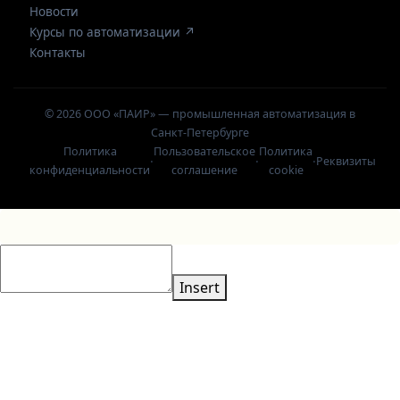
Новости
Курсы по автоматизации ↗
Контакты
© 2026 ООО «ПАИР» — промышленная автоматизация в
Санкт-Петербурге
Политика
Пользовательское
Политика
·
·
·
Реквизиты
конфиденциальности
соглашение
cookie
Insert