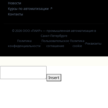
Новости
Курсы по автоматизации ↗
Контакты
© 2026 ООО «ПАИР» — промышленная автоматизация в
Санкт-Петербурге
Политика
Пользовательское
Политика
·
·
·
Реквизиты
конфиденциальности
соглашение
cookie
Insert