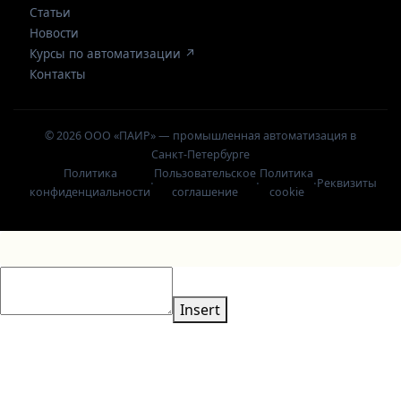
Статьи
Новости
Курсы по автоматизации ↗
Контакты
© 2026 ООО «ПАИР» — промышленная автоматизация в
Санкт-Петербурге
Политика
Пользовательское
Политика
·
·
·
Реквизиты
конфиденциальности
соглашение
cookie
Insert