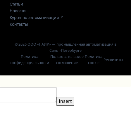
Статьи
Новости
Курсы по автоматизации ↗
Контакты
© 2026 ООО «ПАИР» — промышленная автоматизация в
Санкт-Петербурге
Политика
Пользовательское
Политика
·
·
·
Реквизиты
конфиденциальности
соглашение
cookie
Insert