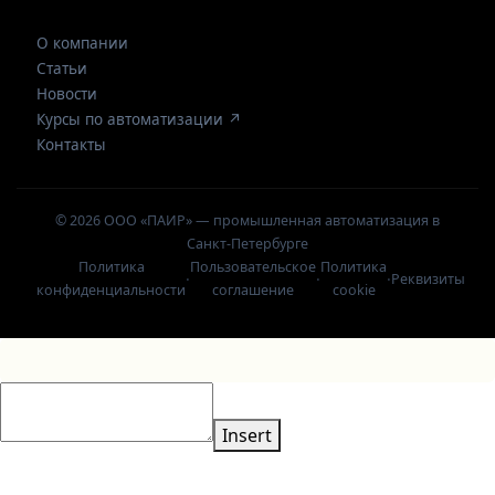
О компании
Статьи
Новости
Курсы по автоматизации ↗
Контакты
© 2026 ООО «ПАИР» — промышленная автоматизация в
Санкт-Петербурге
Политика
Пользовательское
Политика
·
·
·
Реквизиты
конфиденциальности
соглашение
cookie
Insert