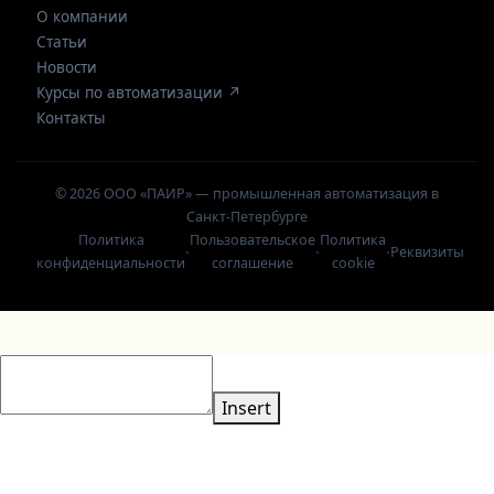
О компании
Статьи
Новости
Курсы по автоматизации ↗
Контакты
© 2026 ООО «ПАИР» — промышленная автоматизация в
Санкт-Петербурге
Политика
Пользовательское
Политика
·
·
·
Реквизиты
конфиденциальности
соглашение
cookie
Insert