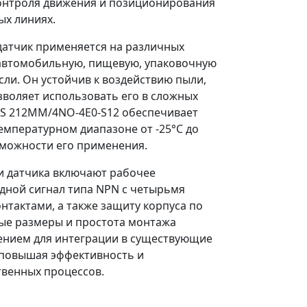
контроля движения и позиционирования
ых линиях.
датчик применяется на различных
 автомобильную, пищевую, упаковочную
сли. Он устойчив к воздействию пыли,
зволяет использовать его в сложных
ISS 212MM/4NO-4E0-S12 обеспечивает
емпературном диапазоне от -25°C до
зможности его применения.
и датчика включают рабочее
одной сигнал типа NPN с четырьмя
тактами, а также защиту корпуса по
ные размеры и простота монтажа
ением для интеграции в существующие
 повышая эффективность и
твенных процессов.