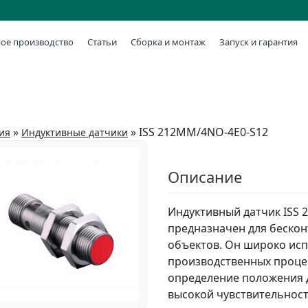
ое производство
Статьи
Сборка и монтаж
Запуск и гарантия
»
»
ISS 212MM/4NO-4E0-S12
ия
Индуктивные датчики
Описание
Индуктивный датчик ISS 
предназначен для беско
объектов. Он широко исп
производственных проце
определение положения д
высокой чувствительност