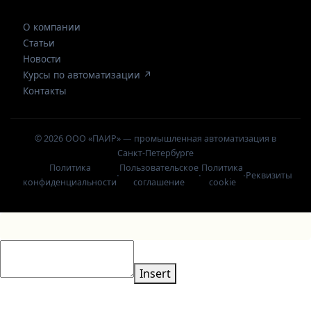
О компании
Статьи
Новости
Курсы по автоматизации ↗
Контакты
© 2026 ООО «ПАИР» — промышленная автоматизация в
Санкт-Петербурге
Политика
Пользовательское
Политика
·
·
·
Реквизиты
конфиденциальности
соглашение
cookie
Insert