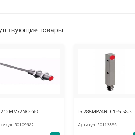
утствующие товары
S 212MM/2NO-6E0
IS 288MP/4NO-1E5-S8.3
тикул: 50109682
Артикул: 50112886