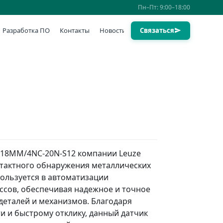
Пн–Пт: 9:00–18:00
Разработка ПО
Контакты
Новости
Связаться
218MM/4NC-20N-S12 компании Leuze
нтактного обнаружения металлических
ользуется в автоматизации
ссов, обеспечивая надежное и точное
еталей и механизмов. Благодаря
и и быстрому отклику, данный датчик