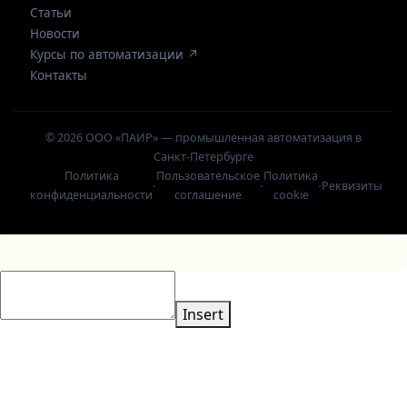
Статьи
Новости
Курсы по автоматизации ↗
Контакты
© 2026 ООО «ПАИР» — промышленная автоматизация в
Санкт-Петербурге
Политика
Пользовательское
Политика
·
·
·
Реквизиты
конфиденциальности
соглашение
cookie
Insert