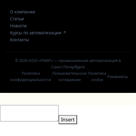
О компании
Статьи
Новости
Курсы по автоматизации ↗
Контакты
© 2026 ООО «ПАИР» — промышленная автоматизация в
Санкт-Петербурге
Политика
Пользовательское
Политика
·
·
·
Реквизиты
конфиденциальности
соглашение
cookie
Insert