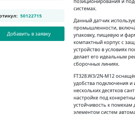
позиционирования и под
системах.
ртикул:
50122715
Данный датчик используе
промышленности, включа
Добавить в заявку
упаковку, пищевую и фа
компактный корпус с защ
устройство в условиях п
делает его идеальным ре
сборочных линиях.
FT328.W3/2N-M12 оснащё
удобства подключения и 
нескольких десятков сант
настройке под конкретны
устойчивость к помехам 
элементом систем автома