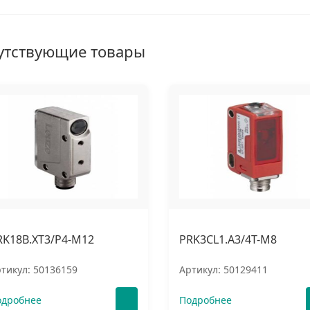
утствующие товары
RK18B.XT3/P4-M12
PRK3CL1.A3/4T-M8
тикул: 50136159
Артикул: 50129411
одробнее
Подробнее