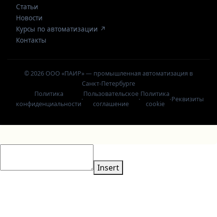
Статьи
Новости
Курсы по автоматизации ↗
Контакты
© 2026 ООО «ПАИР» — промышленная автоматизация в
Санкт-Петербурге
Политика
Пользовательское
Политика
·
·
·
Реквизиты
конфиденциальности
соглашение
cookie
Insert