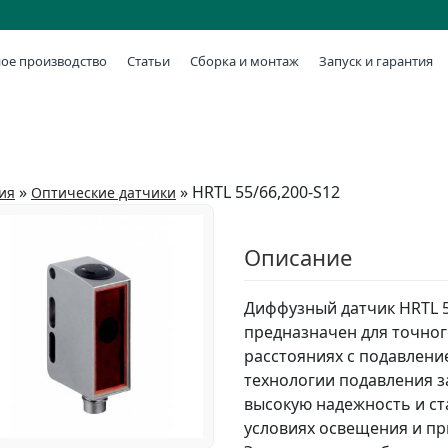
ое производство
Статьи
Сборка и монтаж
Запуск и гарантия
»
»
HRTL 55/66,200-S12
ия
Оптические датчики
Описание
Диффузный датчик HRTL 5
предназначен для точно
расстояниях с подавлени
технологии подавления з
высокую надежность и ст
условиях освещения и п