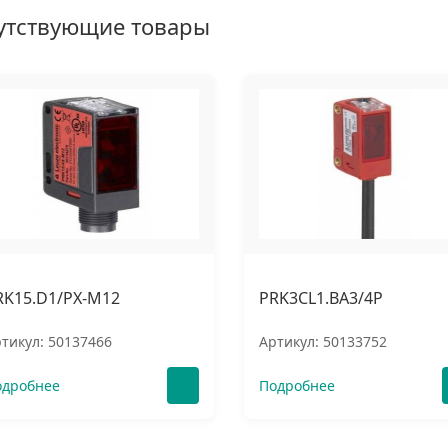
утствующие товары
RK15.D1/PX-M12
PRK3CL1.BA3/4P
тикул: 50137466
Артикул: 50133752
одробнее
Подробнее