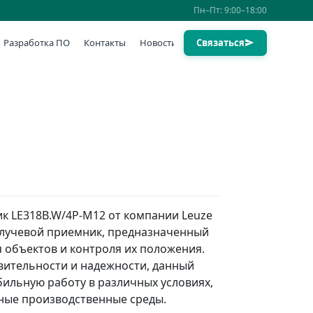
Пн–Пт: 9:00–18:00
Разработка ПО
Контакты
Новости
Связаться
к LE318B.W/4P-M12 от компании Leuze
олучевой приемник, предназначенный
 объектов и контроля их положения.
вительности и надежности, данный
бильную работу в различных условиях,
ные производственные среды.