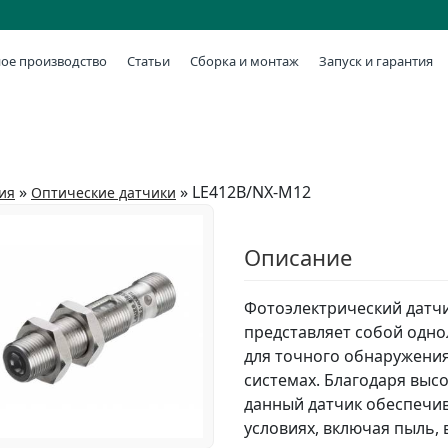
ое производство
Статьи
Сборка и монтаж
Запуск и гарантия
»
»
LE412B/NX-M12
ия
Оптические датчики
Описание
Фотоэлектрический датчи
представляет собой одн
для точного обнаружени
системах. Благодаря выс
данный датчик обеспечив
условиях, включая пыль,