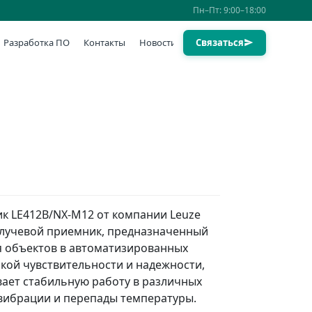
Пн–Пт: 9:00–18:00
Разработка ПО
Контакты
Новости
Связаться
к LE412B/NX-M12 от компании Leuze
олучевой приемник, предназначенный
я объектов в автоматизированных
окой чувствительности и надежности,
ает стабильную работу в различных
 вибрации и перепады температуры.