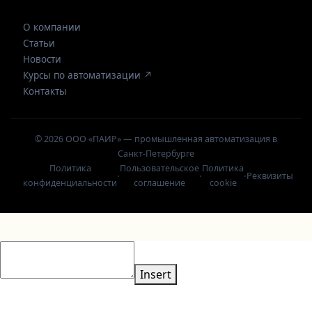
О компании
Статьи
Новости
Курсы по автоматизации ↗
Контакты
© 2026 ООО «ПАИР» — промышленная автоматизация в
Санкт-Петербурге
Политика
Пользовательское
Политика
·
·
·
Реквизиты
конфиденциальности
соглашение
cookie
Insert