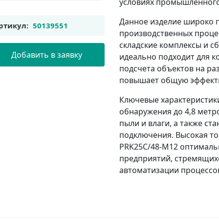
условиях промышленного
Данное изделие широко 
ртикул:
50139551
производственных проце
складские комплексы и с
Добавить в заявку
идеально подходит для к
подсчета объектов на ра
повышает общую эффекти
Ключевые характеристик
обнаружения до 4,8 метр
пыли и влаги, а также ст
подключения. Высокая то
PRK25C/48-M12 оптимал
предприятий, стремящих
автоматизации процессо