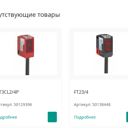
утствующие товары
T3CL2/4P
FT23/4
тикул: 50129396
Артикул: 50138448
одробнее
Подробнее