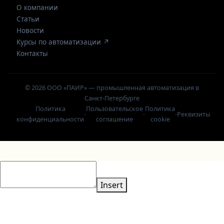
О компании
Статьи
Новости
Курсы по автоматизации ↗
Контакты
© 2026 ООО «ПАИР» — промышленная автоматизация в
Санкт-Петербурге
Политика
Пользовательское
Политика
·
·
·
Реквизиты
конфиденциальности
соглашение
cookie
Insert