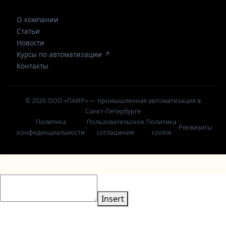
О компании
Статьи
Новости
Курсы по автоматизации ↗
Контакты
© 2026 ООО «ПАИР» — промышленная автоматизация в
Санкт-Петербурге
Политика
Пользовательское
Политика
·
·
·
Реквизиты
конфиденциальности
соглашение
cookie
Insert