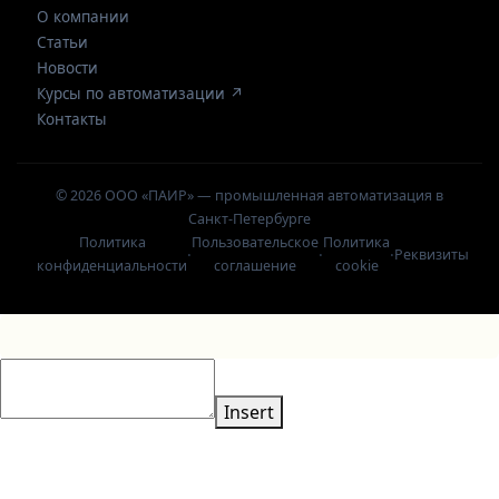
О компании
Статьи
Новости
Курсы по автоматизации ↗
Контакты
© 2026 ООО «ПАИР» — промышленная автоматизация в
Санкт-Петербурге
Политика
Пользовательское
Политика
·
·
·
Реквизиты
конфиденциальности
соглашение
cookie
Insert