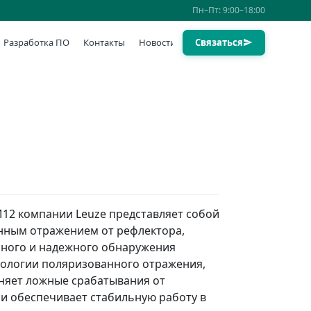
Пн–Пт: 9:00–18:00
Разработка ПО
Контакты
Новости
Связаться
M12 компании Leuze представляет собой
нным отражением от рефлектора,
чного и надежного обнаружения
нологии поляризованного отражения,
няет ложные срабатывания от
и обеспечивает стабильную работу в