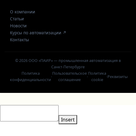
О компании
Статьи
Новости
Курсы по автоматизации ↗
Контакты
© 2026 ООО «ПАИР» — промышленная автоматизация в
Санкт-Петербурге
Политика
Пользовательское
Политика
·
·
·
Реквизиты
конфиденциальности
соглашение
cookie
Insert