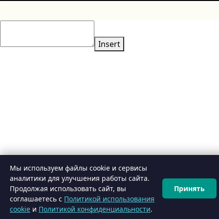
Insert
Мы используем файлы cookie и сервисы
аналитики для улучшения работы сайта.
Продолжая использовать сайт, вы
Принять
⚙️
Конфигуратор
соглашаетесь с
Политикой использования
cookie
и
Политикой конфиденциальности
.