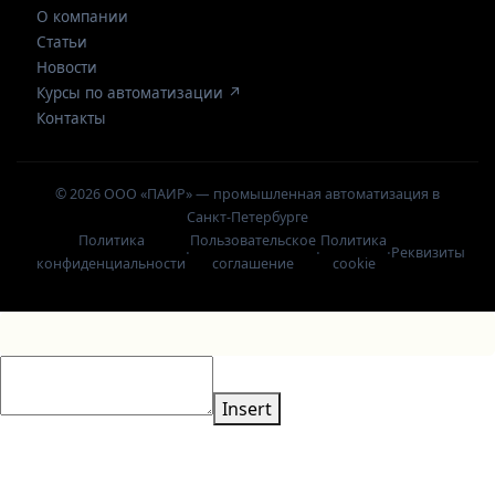
О компании
Статьи
Новости
Курсы по автоматизации ↗
Контакты
© 2026 ООО «ПАИР» — промышленная автоматизация в
Санкт-Петербурге
Политика
Пользовательское
Политика
·
·
·
Реквизиты
конфиденциальности
соглашение
cookie
Insert