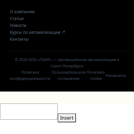
О компании
Статьи
Новости
Курсы по автоматизации ↗
Контакты
© 2026 ООО «ПАИР» — промышленная автоматизация в
Санкт-Петербурге
Политика
Пользовательское
Политика
·
·
·
Реквизиты
конфиденциальности
соглашение
cookie
Insert