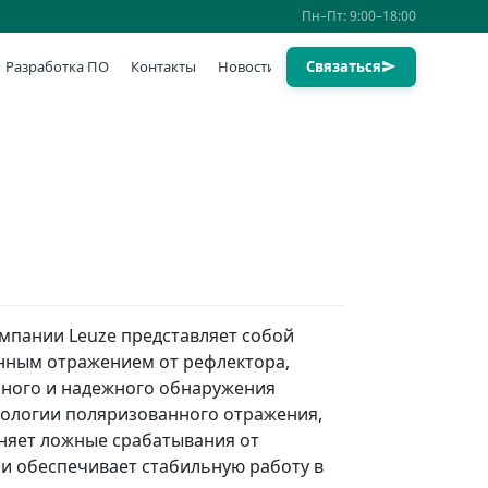
Пн–Пт: 9:00–18:00
Разработка ПО
Контакты
Новости
Связаться
мпании Leuze представляет собой
нным отражением от рефлектора,
чного и надежного обнаружения
нологии поляризованного отражения,
няет ложные срабатывания от
и обеспечивает стабильную работу в