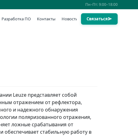
Пн–Пт: 9:00–18:00
Разработка ПО
Контакты
Новости
Связаться
ании Leuze представляет собой
нным отражением от рефлектора,
чного и надежного обнаружения
нологии поляризованного отражения,
няет ложные срабатывания от
и обеспечивает стабильную работу в