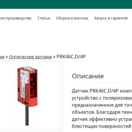
ое производство
Статьи
Сборка и монтаж
Запуск и гарантия
»
»
PRK46C.D/4P
ия
Оптические датчики
Описание
Датчик PRK46C.D/4P комп
устройство с поляризова
предназначенное для то
объектов. Благодаря тех
датчик эффективно устра
блестящих поверхностей 