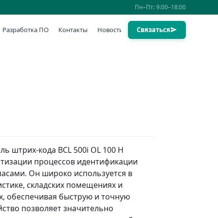
Пн–Пт: 9:00–18:00
Разработка ПО
Контакты
Новости
Связаться
ь штрих-кода BCL 500i OL 100 H
атизации процессов идентификации
пасами. Он широко используется в
истике, складских помещениях и
х, обеспечивая быструю и точную
йство позволяет значительно