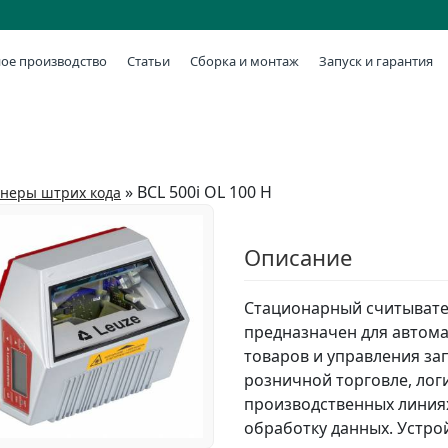
ое производство
Статьи
Сборка и монтаж
Запуск и гарантия
»
BCL 500i OL 100 H
анеры штрих кода
Описание
Стационарный считывател
предназначен для автом
товаров и управления за
розничной торговле, лог
производственных линия
обработку данных. Устро